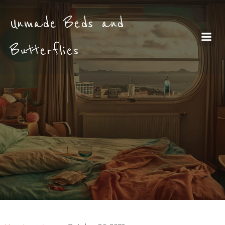
Unmade Beds and
Butterflies