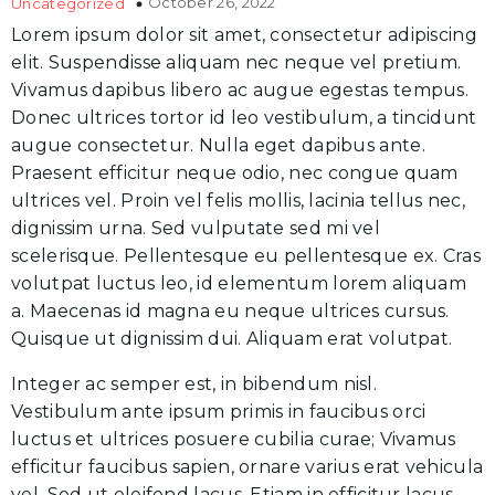
October 26, 2022
Uncategorized
Lorem ipsum dolor sit amet, consectetur adipiscing
elit. Suspendisse aliquam nec neque vel pretium.
Vivamus dapibus libero ac augue egestas tempus.
Donec ultrices tortor id leo vestibulum, a tincidunt
augue consectetur. Nulla eget dapibus ante.
Praesent efficitur neque odio, nec congue quam
ultrices vel. Proin vel felis mollis, lacinia tellus nec,
dignissim urna. Sed vulputate sed mi vel
scelerisque. Pellentesque eu pellentesque ex. Cras
volutpat luctus leo, id elementum lorem aliquam
a. Maecenas id magna eu neque ultrices cursus.
Quisque ut dignissim dui. Aliquam erat volutpat.
Integer ac semper est, in bibendum nisl.
Vestibulum ante ipsum primis in faucibus orci
luctus et ultrices posuere cubilia curae; Vivamus
efficitur faucibus sapien, ornare varius erat vehicula
vel. Sed ut eleifend lacus. Etiam in efficitur lacus.